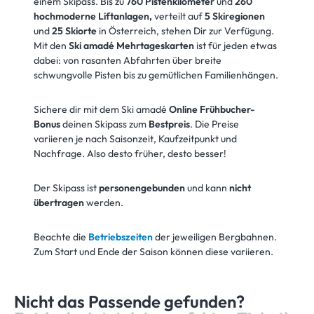
einem Skipass. Bis zu
760 Pistenkilometer
und
260
hochmoderne Liftanlagen,
verteilt auf
5 Skiregionen
und
25 Skiorte
in Österreich, stehen Dir zur Verfügung.
Mit den
Ski amadé Mehrtageskarten
ist für jeden etwas
dabei: von rasanten Abfahrten über breite
schwungvolle Pisten bis zu gemütlichen Familienhängen.
Sichere dir mit dem Ski amadé
Online Frühbucher-
Bonus
deinen Skipass zum
Bestpreis
. Die Preise
variieren je nach Saisonzeit, Kaufzeitpunkt und
Nachfrage. Also desto früher, desto besser!
Der Skipass ist
personengebunden
und kann
nicht
übertragen
werden.
Beachte die
Betriebszeiten
der jeweiligen Bergbahnen.
Zum Start und Ende der Saison können diese variieren.
Nicht das Passende gefunden?