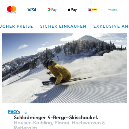
HER
PREISE
SICHER
EINKAUFEN
EXKLUSIVE
ANGEB
FAQ's
Schladminger 4-Berge-Skischaukel.
Hauser-Kaibling, Planai, Hochwurzen &
Reiteralm