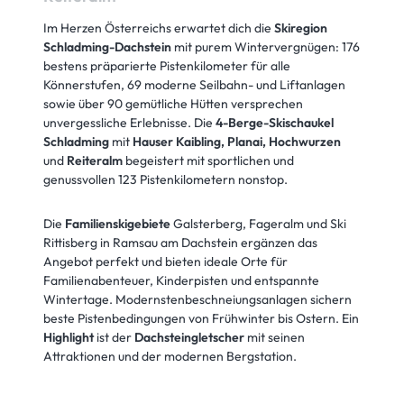
Im Herzen Österreichs erwartet dich die
Skiregion
Schladming-Dachstein
mit purem Wintervergnügen: 176
bestens präparierte Pistenkilometer für alle
Könnerstufen, 69 moderne Seilbahn- und Liftanlagen
sowie über 90 gemütliche Hütten versprechen
unvergessliche Erlebnisse. Die
4-Berge-Skischaukel
Schladming
mit
Hauser Kaibling, Planai, Hochwurzen
und
Reiteralm
begeistert mit sportlichen und
genussvollen 123 Pistenkilometern nonstop.
Die
Familienskigebiete
Galsterberg, Fageralm und Ski
Rittisberg in Ramsau am Dachstein ergänzen das
Angebot perfekt und bieten ideale Orte für
Familienabenteuer, Kinderpisten und entspannte
Wintertage. Modernstenbeschneiungsanlagen sichern
beste Pistenbedingungen von Frühwinter bis Ostern. Ein
Highlight
ist der
Dachsteingletscher
mit seinen
Attraktionen und der modernen Bergstation.